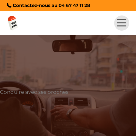
Contactez-nous au
04 67 47 11 28
Accueil
Permis
Pack Web
Résultats Permis
Label
Conduire avec ses proches
Contact