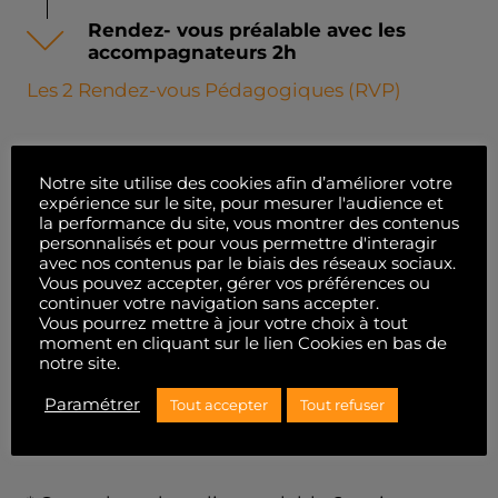
Rendez- vous préalable avec les
accompagnateurs 2h
Les 2 Rendez-vous Pédagogiques (RVP)
1 Heure de conduite - 1er RVP : 1000
Notre site utilise des cookies afin d’améliorer votre
kms
expérience sur le site, pour mesurer l'audience et
la performance du site, vous montrer des contenus
personnalisés et pour vous permettre d'interagir
2 Heures de cours en salle - 2nd RVP :
avec nos contenus par le biais des réseaux sociaux.
3000 kms
Vous pouvez accepter, gérer vos préférences ou
continuer votre navigation sans accepter.
Vous pourrez mettre à jour votre choix à tout
1 passage à l’examen du permis de
moment en cliquant sur le lien Cookies en bas de
conduire
notre site.
L’examen à l’épreuve théorique du code la
Paramétrer
Tout accepter
Tout refuser
route n’est plus à notre charge***