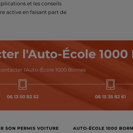
plications et les conseils
e active en faisant part de
ter l'Auto-École 1000
 contacter l'Auto-École 1000 Bornes
06 13 50 82 52
06 15 35 82 61
R SON PERMIS VOITURE
AUTO-ÉCOLE 1000 BOR