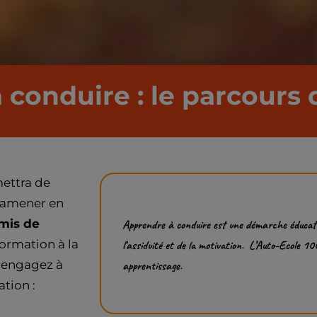
conduire : le parcours
mettra de
s amener en
mis de
Apprendre à conduire est une démarche éducativ
formation à la
l'assiduité et de la motivation. L’Auto-Ecole 1
s engagez à
apprentissage.
tion :