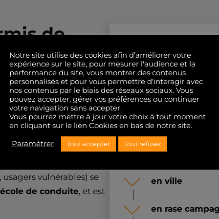
rmis de
La format
s théorique
Notre site utilise des cookies afin d’améliorer votre
conduire :
expérience sur le site, pour mesurer l'audience et la
performance du site, vous montrer des contenus
stions d'
entraînements
personnalisés et pour vous permettre d'interagir avec
pratique
nos contenus par le biais des réseaux sociaux. Vous
soit dans les locaux de
pouvez accepter, gérer vos préférences ou continuer
D, Box) et la présence
votre navigation sans accepter.
Pour que l
'apprentiss
Vous pourrez mettre à jour votre choix à tout moment
la correction pour répondre
en cliquant sur le lien Cookies en bas de notre site.
routière prenne tout so
ss Rousseau
.
format de l'alternance
Paramétrer
Tout accepter
Tout refuser
amenés à circuler :
mes spécifiques (vitesse,
 usagers vulnérables) se
en ville
école de conduite
, et est
en rase campa