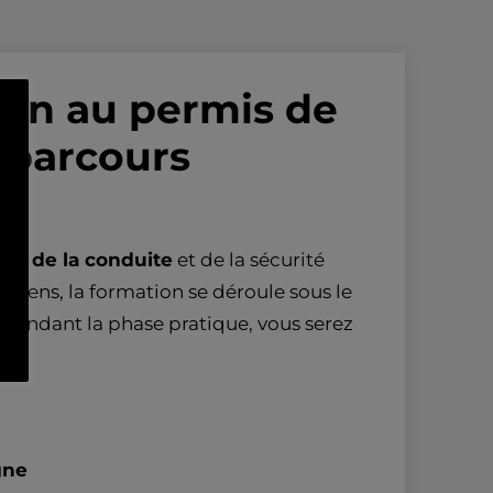
ion au permis de
 parcours
age de la conduite
et de la sécurité
n sens, la formation se déroule sous le
. Pendant la phase pratique, vous serez
gne